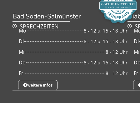
Bad Soden-Salmünster
Diab
SPRECHZEITEN
S
Mo
M
8 - 12 u. 15 - 18 Uhr
Di
Di
8 - 12 u. 15 - 18 Uhr
Mi
Mi
8 - 12 Uhr
Do
D
8 - 12 u. 15 - 18 Uhr
Fr
Fr
8 - 12 Uhr
weitere Infos