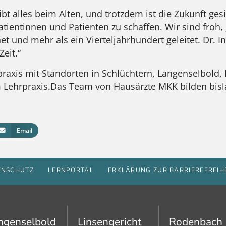
ibt alles beim Alten, und trotzdem ist die Zukunft ges
Patientinnen und Patienten zu schaffen. Wir sind froh,
et und mehr als ein Vierteljahrhundert geleitet. Dr. I
eit.“
praxis mit Standorten in Schlüchtern, Langenselbold
m Lehrpraxis.Das Team von Hausärzte MKK bilden bis
Email
ENSCHUTZ
LERNPORTAL
ERKLÄRUNG ZUR BARRIEREFREIH
ngenselbold
Linsengericht
Rodenbach