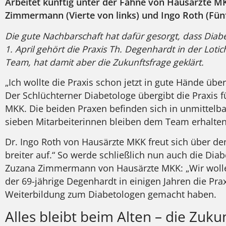
Arbeitet künftig unter der Fahne von Hausärzte M
Zimmermann (Vierte von links) und Ingo Roth (Fünft
Die gute Nachbarschaft hat dafür gesorgt, dass Dia
1. April gehört die Praxis Th. Degenhardt in der Loti
Team, hat damit aber die Zukunftsfrage geklärt.
„Ich wollte die Praxis schon jetzt in gute Hände ü
Der Schlüchterner Diabetologe übergibt die Praxis 
MKK. Die beiden Praxen befinden sich in unmittelba
sieben Mitarbeiterinnen bleiben dem Team erhalten
Dr. Ingo Roth von Hausärzte MKK freut sich über de
breiter auf.“ So werde schließlich nun auch die Di
Zuzana Zimmermann von Hausärzte MKK: „Wir wollen 
der 69-jährige Degenhardt in einigen Jahren die Pr
Weiterbildung zum Diabetologen gemacht haben.
Alles bleibt beim Alten – die Zukun