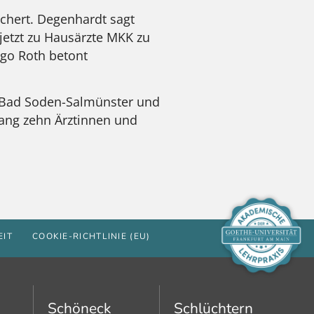
ichert. Degenhardt sagt
 jetzt zu Hausärzte MKK zu
ngo Roth betont
, Bad Soden-Salmünster und
lang zehn Ärztinnen und
EIT
COOKIE-RICHTLINIE (EU)
Schöneck
Schlüchtern